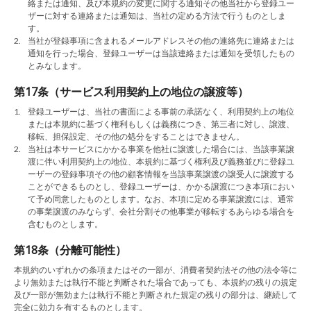
絡または通知、及び本規約の変更に関する通知その他当社から登録ユー
ザーに対する連絡または通知は、当社の定める方法で行うものとしま
す。
2.
当社が登録事項に含まれるメールアドレスその他の連絡先に連絡または
通知を行った場合、登録ユーザーは当該連絡または通知を受領したもの
とみなします。
第17条（サービス利用契約上の地位の譲渡等）
1.
登録ユーザーは、当社の書面による事前の承諾なく、利用契約上の地位
または本規約に基づく権利もしくは義務につき、第三者に対し、譲渡、
移転、担保設定、その他の処分をすることはできません。
2.
当社は本サービスにかかる事業を他社に譲渡した場合には、当該事業譲
渡に伴い利用契約上の地位、本規約に基づく権利及び義務並びに登録ユ
ーザーの登録事項その他の顧客情報を当該事業譲渡の譲受人に譲渡する
ことができるものとし、登録ユーザーは、かかる譲渡につき本項におい
て予め同意したものとします。なお、本項に定める事業譲渡には、通常
の事業譲渡のみならず、会社分割その他事業が移転するあらゆる場合を
含むものとします。
第18条（分離可能性）
本規約のいずれかの条項またはその一部が、消費者契約法その他の法令等に
より無効または執行不能と判断された場合であっても、本規約の残りの規定
及び一部が無効または執行不能と判断された規定の残りの部分は、継続して
完全に効力を有するものとします。