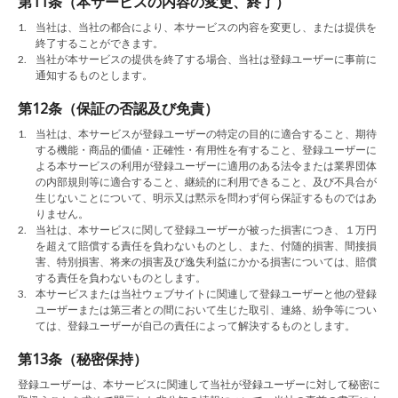
第11条（本サービスの内容の変更、終了）
1.
当社は、当社の都合により、本サービスの内容を変更し、または提供を
終了することができます。
2.
当社が本サービスの提供を終了する場合、当社は登録ユーザーに事前に
通知するものとします。
第12条（保証の否認及び免責）
1.
当社は、本サービスが登録ユーザーの特定の目的に適合すること、期待
する機能・商品的価値・正確性・有用性を有すること、登録ユーザーに
よる本サービスの利用が登録ユーザーに適用のある法令または業界団体
の内部規則等に適合すること、継続的に利用できること、及び不具合が
生じないことについて、明示又は黙示を問わず何ら保証するものではあ
りません。
2.
当社は、本サービスに関して登録ユーザーが被った損害につき、１万円
を超えて賠償する責任を負わないものとし、また、付随的損害、間接損
害、特別損害、将来の損害及び逸失利益にかかる損害については、賠償
する責任を負わないものとします。
3.
本サービスまたは当社ウェブサイトに関連して登録ユーザーと他の登録
ユーザーまたは第三者との間において生じた取引、連絡、紛争等につい
ては、登録ユーザーが自己の責任によって解決するものとします。
第13条（秘密保持）
登録ユーザーは、本サービスに関連して当社が登録ユーザーに対して秘密に