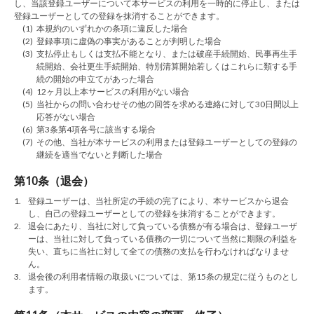
し、当該登録ユーザーについて本サービスの利用を一時的に停止し、または
登録ユーザーとしての登録を抹消することができます。
(1)
本規約のいずれかの条項に違反した場合
(2)
登録事項に虚偽の事実があることが判明した場合
(3)
支払停止もしくは支払不能となり、または破産手続開始、民事再生手
続開始、会社更生手続開始、特別清算開始若しくはこれらに類する手
続の開始の申立てがあった場合
(4)
12ヶ月以上本サービスの利用がない場合
(5)
当社からの問い合わせその他の回答を求める連絡に対して30日間以上
応答がない場合
(6)
第3条第4項各号に該当する場合
(7)
その他、当社が本サービスの利用または登録ユーザーとしての登録の
継続を適当でないと判断した場合
第10条（退会）
1.
登録ユーザーは、当社所定の手続の完了により、本サービスから退会
し、自己の登録ユーザーとしての登録を抹消することができます。
2.
退会にあたり、当社に対して負っている債務が有る場合は、登録ユーザ
ーは、当社に対して負っている債務の一切について当然に期限の利益を
失い、直ちに当社に対して全ての債務の支払を行わなければなりませ
ん。
3.
退会後の利用者情報の取扱いについては、第15条の規定に従うものとし
ます。