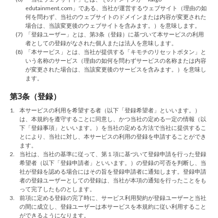
edutainment.com」である、当社が運営するウェブサイト（理由の如
何を問わず、当社のウェブサイトのドメインまたは内容が変更された
場合は、当該変更後のウェブサイトを含みます。）を意味します。
(7)
「登録ユーザー」とは、第3条（登録）に基づいて本サービスの利用
者としての登録がなされた個人または法人を意味します。
(8)
「本サービス」とは、当社が提供する「キモチのリセットボタン」と
いう名称のサービス（理由の如何を問わずサービスの名称または内容
が変更された場合は、当該変更後のサービスを含みます。）を意味し
ます。
第3条（登録）
1.
本サービスの利用を希望する者（以下「登録希望者」といいます。）
は、本規約を遵守することに同意し、かつ当社の定める一定の情報（以
下「登録事項」といいます。）を当社の定める方法で当社に提供するこ
とにより、当社に対し、本サービスの利用の登録を申請することができ
ます。
2.
当社は、当社の基準に従って、第１項に基づいて登録申請を行った登録
希望者（以下「登録申請者」といいます。）の登録の可否を判断し、当
社が登録を認める場合にはその旨を登録申請者に通知します。登録申請
者の登録ユーザーとしての登録は、当社が本項の通知を行ったことをも
って完了したものとします。
3.
前項に定める登録の完了時に、サービス利用契約が登録ユーザーと当社
の間に成立し、登録ユーザーは本サービスを本規約に従い利用すること
ができるようになります。