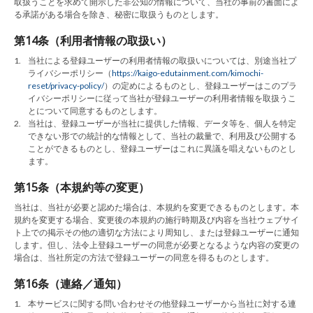
取扱うことを求めて開示した非公知の情報について、当社の事前の書面によ
る承諾がある場合を除き、秘密に取扱うものとします。
第14条（利用者情報の取扱い）
1.
当社による登録ユーザーの利用者情報の取扱いについては、別途当社プ
ライバシーポリシー（
https://kaigo-edutainment.com/kimochi-
reset/privacy-policy/
）の定めによるものとし、登録ユーザーはこのプラ
イバシーポリシーに従って当社が登録ユーザーの利用者情報を取扱うこ
とについて同意するものとします。
2.
当社は、登録ユーザーが当社に提供した情報、データ等を、個人を特定
できない形での統計的な情報として、当社の裁量で、利用及び公開する
ことができるものとし、登録ユーザーはこれに異議を唱えないものとし
ます。
第15条（本規約等の変更）
当社は、当社が必要と認めた場合は、本規約を変更できるものとします。本
規約を変更する場合、変更後の本規約の施行時期及び内容を当社ウェブサイ
ト上での掲示その他の適切な方法により周知し、または登録ユーザーに通知
します。但し、法令上登録ユーザーの同意が必要となるような内容の変更の
場合は、当社所定の方法で登録ユーザーの同意を得るものとします。
第16条（連絡／通知）
1.
本サービスに関する問い合わせその他登録ユーザーから当社に対する連