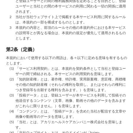
と登録ユーザーとの間の権利義務関係を定めることを目的とし、登録
ユーザーと当社との間の本サービスの利用に関わる一切の関係に適用
されます。
2
当社が当社ウェブサイト上で掲載する本サービス利用に関するルール
は、本規約の一部を構成するものとします。
3
本規約の内容と、前項のルールその他の本規約外における本サービス
の説明等とが異なる場合は、本規約の規定が優先して適用されるもの
とします。
第2条（定義）
本規約において使用する以下の用語は、各々以下に定める意味を有するもの
とします。
(1)
「サービス利用契約」とは、本規約を契約条件として当社と登録ユー
ザーの間で締結される、本サービスの利用契約を意味します。
(2)
「知的財産権」とは、著作権、特許権、実用新案権、意匠権、商標権
その他の知的財産権（それらの権利を取得し、またはそれらの権利に
つき登録等を出願する権利を含みます。）を意味します。
(3)
「投稿データ」とは、登録ユーザーが本サービスを利用して投稿その
他送信するコンテンツ（文章、画像、動画その他のデータを含みます
がこれらに限りません。）を意味します。
(4)
「コンテンツ」とは、「投稿データ」を含めた当社が配信する文章や
画像や動画等のデータを意味します。
(5)
「当社」とは、アカリエヘルスケアカンパニー株式会社を意味しま
す。
(6)
「当社ウェブサイト」とは、そのドメインが「kaigo-