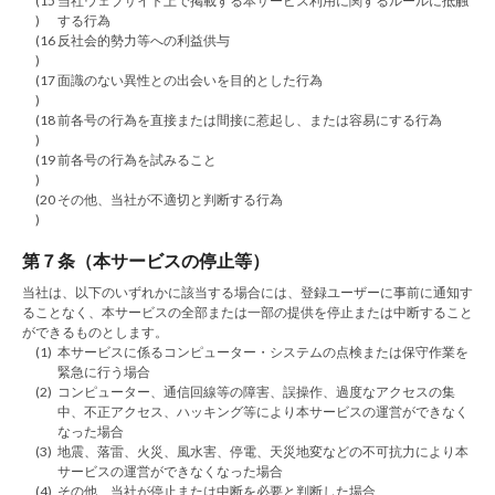
(15
当社ウェブサイト上で掲載する本サービス利用に関するルールに抵触
)
する行為
(16
反社会的勢力等への利益供与
)
(17
面識のない異性との出会いを目的とした行為
)
(18
前各号の行為を直接または間接に惹起し、または容易にする行為
)
(19
前各号の行為を試みること
)
(20
その他、当社が不適切と判断する行為
)
第７条（本サービスの停止等）
当社は、以下のいずれかに該当する場合には、登録ユーザーに事前に通知す
ることなく、本サービスの全部または一部の提供を停止または中断すること
ができるものとします。
(1)
本サービスに係るコンピューター・システムの点検または保守作業を
緊急に行う場合
(2)
コンピューター、通信回線等の障害、誤操作、過度なアクセスの集
中、不正アクセス、ハッキング等により本サービスの運営ができなく
なった場合
(3)
地震、落雷、火災、風水害、停電、天災地変などの不可抗力により本
サービスの運営ができなくなった場合
(4)
その他、当社が停止または中断を必要と判断した場合