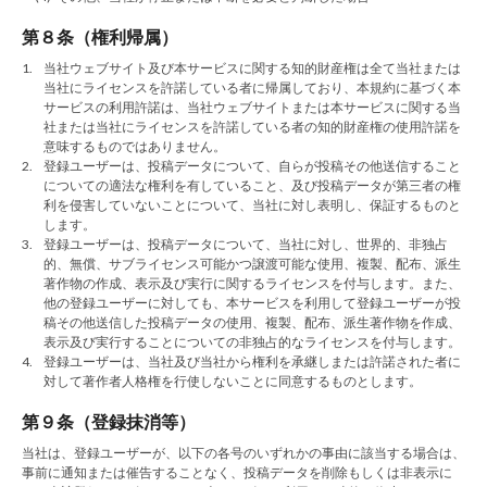
第８条（権利帰属）
1.
当社ウェブサイト及び本サービスに関する知的財産権は全て当社または
当社にライセンスを許諾している者に帰属しており、本規約に基づく本
サービスの利用許諾は、当社ウェブサイトまたは本サービスに関する当
社または当社にライセンスを許諾している者の知的財産権の使用許諾を
意味するものではありません。
2.
登録ユーザーは、投稿データについて、自らが投稿その他送信すること
についての適法な権利を有していること、及び投稿データが第三者の権
利を侵害していないことについて、当社に対し表明し、保証するものと
します。
3.
登録ユーザーは、投稿データについて、当社に対し、世界的、非独占
的、無償、サブライセンス可能かつ譲渡可能な使用、複製、配布、派生
著作物の作成、表示及び実行に関するライセンスを付与します。また、
他の登録ユーザーに対しても、本サービスを利用して登録ユーザーが投
稿その他送信した投稿データの使用、複製、配布、派生著作物を作成、
表示及び実行することについての非独占的なライセンスを付与します。
4.
登録ユーザーは、当社及び当社から権利を承継しまたは許諾された者に
対して著作者人格権を行使しないことに同意するものとします。
第９条（登録抹消等）
当社は、登録ユーザーが、以下の各号のいずれかの事由に該当する場合は、
事前に通知または催告することなく、投稿データを削除もしくは非表示に