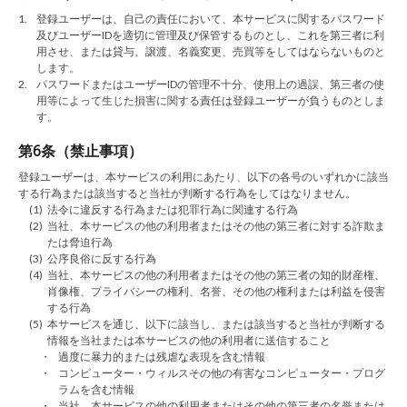
1.
登録ユーザーは、自己の責任において、本サービスに関するパスワード
及びユーザーIDを適切に管理及び保管するものとし、これを第三者に利
用させ、または貸与、譲渡、名義変更、売買等をしてはならないものと
します。
2.
パスワードまたはユーザーIDの管理不十分、使用上の過誤、第三者の使
用等によって生じた損害に関する責任は登録ユーザーが負うものとしま
す。
第6条（禁止事項）
登録ユーザーは、本サービスの利用にあたり、以下の各号のいずれかに該当
する行為または該当すると当社が判断する行為をしてはなりません。
(1)
法令に違反する行為または犯罪行為に関連する行為
(2)
当社、本サービスの他の利用者またはその他の第三者に対する詐欺ま
たは脅迫行為
(3)
公序良俗に反する行為
(4)
当社、本サービスの他の利用者またはその他の第三者の知的財産権、
肖像権、プライバシーの権利、名誉、その他の権利または利益を侵害
する行為
(5)
本サービスを通じ、以下に該当し、または該当すると当社が判断する
情報を当社または本サービスの他の利用者に送信すること
・
過度に暴力的または残虐な表現を含む情報
・
コンピューター・ウィルスその他の有害なコンピューター・プログ
ラムを含む情報
・
当社、本サービスの他の利用者またはその他の第三者の名誉または