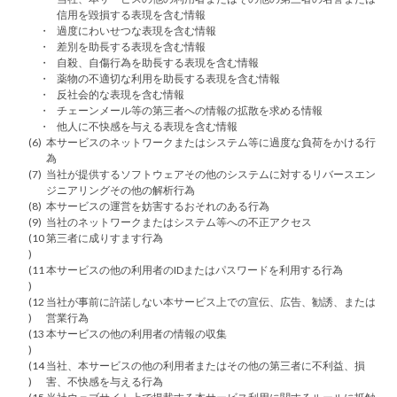
信用を毀損する表現を含む情報
・
過度にわいせつな表現を含む情報
・
差別を助長する表現を含む情報
・
自殺、自傷行為を助長する表現を含む情報
・
薬物の不適切な利用を助長する表現を含む情報
・
反社会的な表現を含む情報
・
チェーンメール等の第三者への情報の拡散を求める情報
・
他人に不快感を与える表現を含む情報
(6)
本サービスのネットワークまたはシステム等に過度な負荷をかける行
為
(7)
当社が提供するソフトウェアその他のシステムに対するリバースエン
ジニアリングその他の解析行為
(8)
本サービスの運営を妨害するおそれのある行為
(9)
当社のネットワークまたはシステム等への不正アクセス
(10
第三者に成りすます行為
)
(11
本サービスの他の利用者のIDまたはパスワードを利用する行為
)
(12
当社が事前に許諾しない本サービス上での宣伝、広告、勧誘、または
)
営業行為
(13
本サービスの他の利用者の情報の収集
)
(14
当社、本サービスの他の利用者またはその他の第三者に不利益、損
)
害、不快感を与える行為